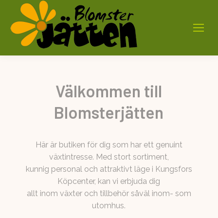
Välkommen till
Blomsterjätten
Här är butiken för dig som har ett genuint
växtintresse. Med stort sortiment,
kunnig personal och attraktivt läge i Kungsfors
Köpcenter, kan vi erbjuda dig
allt inom växter och tillbehör såväl inom- som
utomhus.